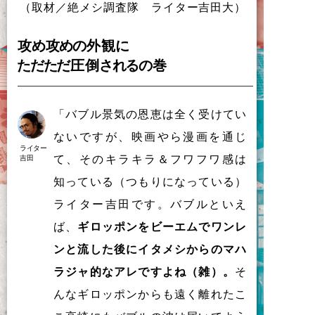
（
取材／絶
メ
シ
調査隊
ラ
イ
タ
ー
吉田大
）
攻
め
攻
め
の
外観
に
た
だ
た
だ
圧倒
さ
れ
る
の
巻
「
バ
ブ
ル
景気
の
恩恵
は
全
く
受
け
て
い
な
い
で
す
が
、
映画
や
ら
漫画
を
通
じ
ライター
て
、
そ
の
キ
ラ
キ
ラ
＆
フ
ワ
フ
ワ
感
は
吉田
知
っ
て
い
る
（
つ
も
り
に
な
っ
て
い
る
）
ラ
イ
タ
ー
吉田
で
す
。
バ
ブ
ル
と
い
え
ば
、
ギ
ロ
ッ
ポ
ン
を
ビ
ー
エ
ム
で
ワ
ン
レ
ン
と
流
し
た
後
に
イ
タ
メ
シ
か
ら
の
マ
ハ
ラ
ジ
ャ的
な
ア
レ
で
す
よ
ね
（
雑
）
。
そ
ん
な
ギ
ロ
ッ
ポ
ン
か
ら
も
遠
く
離
れ
た
こ