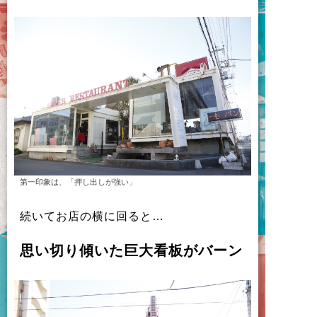
第一印象は、「押し出しが強い」
続
い
て
お
店
の
横
に
回
る
と
…
思
い
切
り
傾
い
た
巨大看板
が
バ
ー
ン