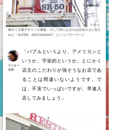
破れてる風デザインの看板。そして気になるのは店名の上に冠さ
れた「SUPER RESTAURANT」というパワーワード
「
バ
ブ
ル
と
い
う
よ
り
、
ア
メ
リ
カ
ン
と
い
う
か
、
宇宙的
と
い
う
か
。
と
に
か
く
ライター
店主
の
こ
だ
わ
り
が
強
そ
う
な
お
店
で
あ
吉田
る
こ
と
は
間違
い
な
い
よ
う
で
す
。
で
は
、
不安
で
い
っ
ぱ
い
で
す
が
、
早速入
店
し
て
み
ま
し
ょ
う
」