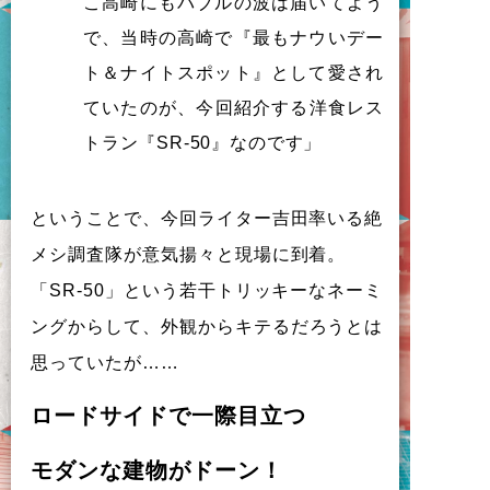
こ
高崎
に
も
バ
ブ
ル
の
波
は
届
い
て
よ
う
で
、
当時
の
高崎
で
『
最
も
ナ
ウ
い
デ
ー
ト
＆
ナ
イ
ト
ス
ポ
ッ
ト
』
と
し
て
愛
さ
れ
て
い
た
の
が
、
今回紹介
す
る
洋食
レ
ス
ト
ラ
ン
『
SR-50
』
な
の
で
す
」
と
い
う
こ
と
で
、
今回
ラ
イ
タ
ー
吉田率
い
る
絶
メ
シ
調査隊
が
意気揚々
と
現場
に
到着
。
「
SR-50
」
と
い
う
若干
ト
リ
ッ
キ
ー
な
ネ
ー
ミ
ン
グ
か
ら
し
て
、
外観
か
ら
キ
テ
る
だ
ろ
う
と
は
思
っ
て
い
た
が
……
ロ
ー
ド
サ
イ
ド
で
一際目立
つ
モ
ダ
ン
な
建物
が
ド
ー
ン
！