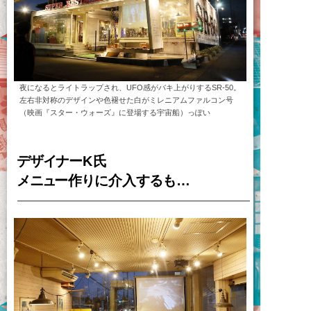
夜になるとライトラップされ、UFO感がバキ上がりするSR-50。
左右非対称のデザインや色褪せた白がミレニアムファルコン号
（映画『スター・ウォーズ』に登場する宇宙船）っぽい
デ
ザ
イ
ナ
ー
K氏
メ
ニ
ュ
ー
作
り
に
介入
す
る
も
…