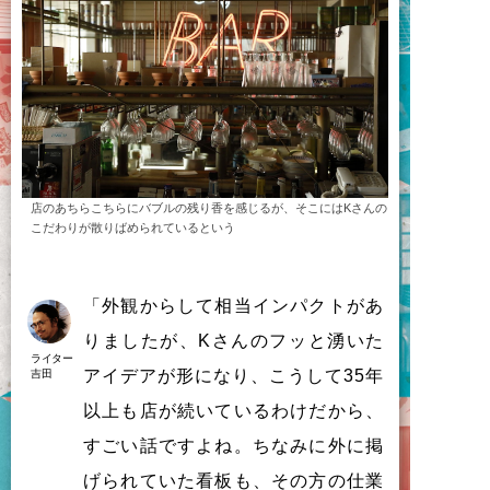
店のあちらこちらにバブルの残り香を感じるが、そこにはKさんの
こだわりが散りばめられているという
「
外観
か
ら
し
て
相当
イ
ン
パ
ク
ト
が
あ
り
ま
し
た
が
、
K
さ
ん
の
フ
ッ
と
湧
い
た
ライター
ア
イ
デ
ア
が
形
に
な
り
、
こ
う
し
て
35年
吉田
以上
も
店
が
続
い
て
い
る
わ
け
だ
か
ら
、
す
ご
い
話
で
す
よ
ね
。
ち
な
み
に
外
に
掲
げ
ら
れ
て
い
た
看板
も
、
そ
の
方
の
仕業