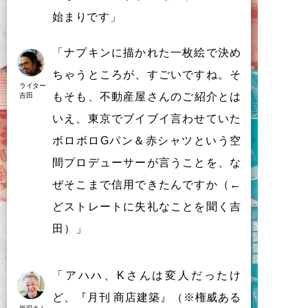
始まりです」
「
ナ
プ
キ
ン
に
描
か
れ
た
一枚絵
で
決
め
ち
ゃ
う
と
こ
ろ
が
、
す
ご
い
で
す
ね
。
そ
ライター
も
そ
も
、
不動産屋
さ
ん
の
ご
紹介
と
は
吉田
い
え
、
東京
で
ブ
イ
ブ
イ
言
わ
せ
て
い
た
ボ
ロ
ボ
ロ
G
パ
ン
＆赤
シ
ャ
ツ
と
い
う
空
間
プ
ロ
デ
ュ
ー
サ
ー
が
言
う
こ
と
を
、
な
ぜ
そ
こ
ま
で
信用
で
き
た
ん
で
す
か
（
←
ど
ス
ト
レ
ー
ト
に
失礼
な
こ
と
を
聞
く
吉
田
）
」
「アハハ、Kさんは変人だったけ
ど、『月刊 商店建築』（※権威ある