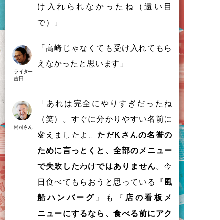
け入れられなかったね（遠い目
で）」
「
高崎
じ
ゃ
な
く
て
も
受
け
入
れ
て
も
ら
え
な
か
っ
た
と
思
い
ま
す
」
ライター
吉田
「あれは完全にやりすぎだったね
（笑）。すぐに分かりやすい名前に
尚司さん
変えましたよ。
ただKさんの名誉の
ために言っとくと、全部のメニュー
で失敗したわけではありません
。今
日食べてもらおうと思っている『
風
船ハンバーグ
』も『
店の看板メ
ニューにするなら、食べる前にアク