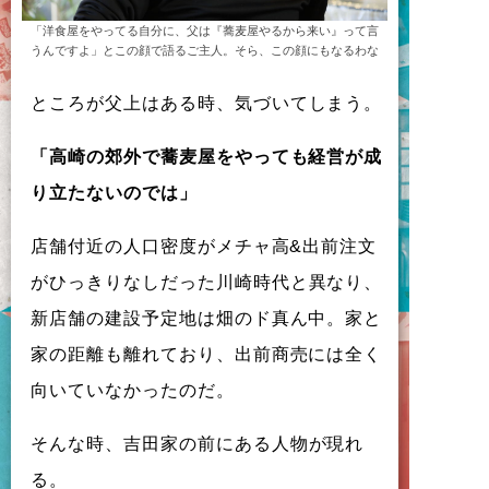
「洋食屋をやってる自分に、父は『蕎麦屋やるから来い』って言
うんですよ」とこの顔で語るご主人。そら、この顔にもなるわな
と
こ
ろ
が
父上
は
あ
る
時
、
気
づ
い
て
し
ま
う
。
「
高崎
の
郊外
で
蕎麦屋
を
や
っ
て
も
経営
が
成
り
立
た
な
い
の
で
は
」
店舗付近
の
人口密度
が
メ
チ
ャ高&出前注文
が
ひ
っ
き
り
な
し
だ
っ
た
川崎時代
と
異
な
り
、
新店舗
の
建設予定地
は
畑
の
ド
真
ん
中
。
家
と
家
の
距離
も
離
れ
て
お
り
、
出前商売
に
は
全
く
向
い
て
い
な
か
っ
た
の
だ
。
そ
ん
な
時
、
吉田家
の
前
に
あ
る
人物
が
現
れ
る
。