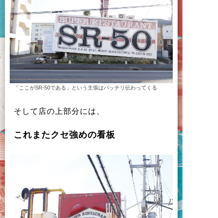
「ここがSR-50である」という主張はバッチリ伝わってくる
そ
し
て
店
の
上部分
に
は
、
こ
れ
ま
た
ク
セ
強
め
の
看板