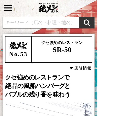
クセ強めのレストラン
SR-50
No.
53
店舗情報
ク
セ
強
め
の
レ
ス
ト
ラ
ン
で
絶品
の
風船
ハ
ン
バ
ー
グ
と
バ
ブ
ル
の
残
り
香
を
味
わ
う