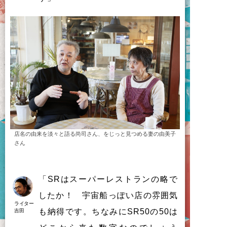
店名の由来を淡々と語る尚司さん、をじっと見つめる妻の由美子
さん
「
SR
は
ス
ー
パ
ー
レ
ス
ト
ラ
ン
の
略
で
し
た
か
！ 宇宙船
っ
ぽ
い
店
の
雰囲気
ライター
も
納得
で
す
。
ち
な
み
に
SR50
の
50
は
吉田