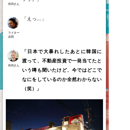
尚司さん
「
え
っ
…
」
ライター
吉田
「日本で大暴れしたあとに韓国に
渡って、不動産投資で一発当てたと
尚司さん
いう噂も聞いたけど、今ではどこで
なにをしているのか全然わからない
（笑）」