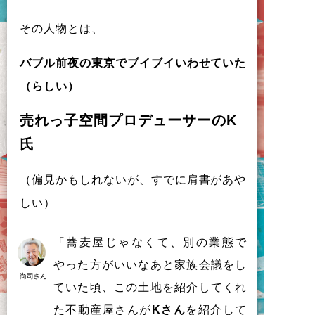
そ
の
人物
と
は
、
バ
ブ
ル
前夜
の
東京
で
ブ
イ
ブ
イ
い
わ
せ
て
い
た
（
ら
し
い
）
売
れ
っ
子空間
プ
ロ
デ
ュ
ー
サ
ー
の
K
氏
（
偏見
か
も
し
れ
な
い
が
、
す
で
に
肩書
が
あ
や
し
い
）
「蕎麦屋じゃなくて、別の業態で
やった方がいいなあと家族会議をし
尚司さん
ていた頃、この土地を紹介してくれ
た不動産屋さんが
Kさん
を紹介して