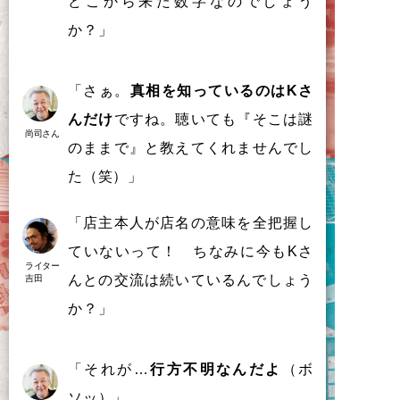
ど
こ
か
ら
来
た
数字
な
の
で
し
ょ
う
か
？
」
「さぁ。
真相を知っているのはKさ
んだけ
ですね。聴いても『そこは謎
尚司さん
のままで』と教えてくれませんでし
た（笑）」
「
店主本人
が
店名
の
意味
を
全把握
し
て
い
な
い
っ
て
！
ち
な
み
に
今
も
K
さ
ライター
ん
と
の
交流
は
続
い
て
い
る
ん
で
し
ょ
う
吉田
か
？
」
「それが…
行方不明なんだよ
（ボ
ソッ）」