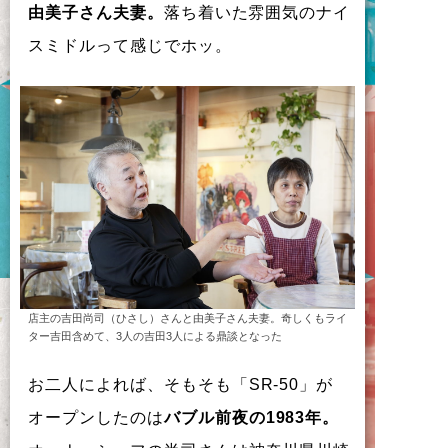
由美子さん夫妻。
落ち着いた雰囲気のナイ
スミドルって感じでホッ。
店主の吉田尚司（ひさし）さんと由美子さん夫妻。奇しくもライ
ター吉田含めて、3人の吉田3人による鼎談となった
お
二人
に
よ
れ
ば
、
そ
も
そ
も
「
SR-50
」
が
オ
ー
プ
ン
し
た
の
は
バ
ブ
ル
前夜
の
1983年
。