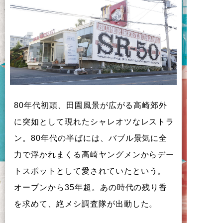
80年代初頭
、
田園風景
が
広
が
る
高崎郊外
に
突如
と
し
て
現
れ
た
シ
ャ
レ
オ
ツ
な
レ
ス
ト
ラ
ン
。
80年代
の
半
ば
に
は
、
バ
ブ
ル
景気
に
全
力
で
浮
か
れ
ま
く
る
高崎
ヤ
ン
グ
メ
ン
か
ら
デ
ー
ト
ス
ポ
ッ
ト
と
し
て
愛
さ
れ
て
い
た
と
い
う
。
オ
ー
プ
ン
か
ら
35年超
。
あ
の
時代
の
残
り
香
を
求
め
て
、
絶
メ
シ
調査隊
が
出動
し
た
。