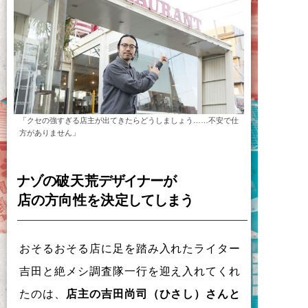
「クセの強すぎる店主が出てきたらどうしましょう……不安で仕
方がありません」
ナ
ゾ
の
破天荒
デ
ザ
イ
ナ
ー
が
店
の
方向性
を
決定
し
て
し
ま
う
おそるおそる店に足を踏み入れたライター
吉田と絶メシ調査隊一行を迎え入れてくれ
たのは、
店主の吉田尚司（ひさし）さんと