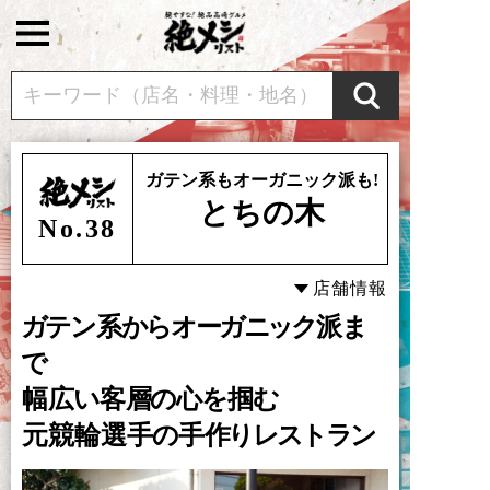
ガテン系もオーガニック派も!
とちの木
No.
38
店舗情報
ガ
テ
ン
系
か
ら
オ
ー
ガ
ニ
ッ
ク
派
ま
で
幅広
い
客層
の
心
を
掴
む
元競輪選手
の
手作
り
レ
ス
ト
ラ
ン